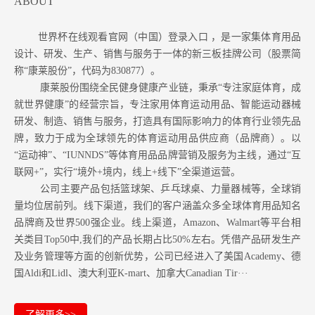
ABOUT
世界杯在线观看官网（中国）登录入口 ，是一家集体育用品
设计、研发、生产、销售与服务于一体的新三板挂牌公司（股票简
称“康莱股份”，代码为830877）。
康莱股份围绕全民健身健康产业链，秉承“专注家庭体育，成
就世界健康”的经营宗旨，专注家用体育运动用品、智能运动器械
研发、制造、销售与服务，打造具有国际影响力的体育行业领先品
牌，致力于成为全球领先的体育运动用品供应商（品牌商）。以
“运动神”、“IUNNDS”等体育用品品牌营销及服务为主线，通过“互
联网+”，实行“境外+境内，线上+线下”全渠道运营。
公司主要产品包括篮球架、乒乓球桌、力量器械等，全球销
量均位居前列。
线下渠道，我们的客户涵盖众多全球体育用品知名
品牌商及世界500强企业。
线上渠道，Amazon
、Walmart等
平台相
关类目Top50中,我们的产品长期占比50%左右。凭借产品研发生产
及业务管理等方面的创新优势，公司已经进入了美国Academy、德
国Aldi和Lidl、澳大利亚K-mart、加拿大Canadian Tir···
了解更多>>