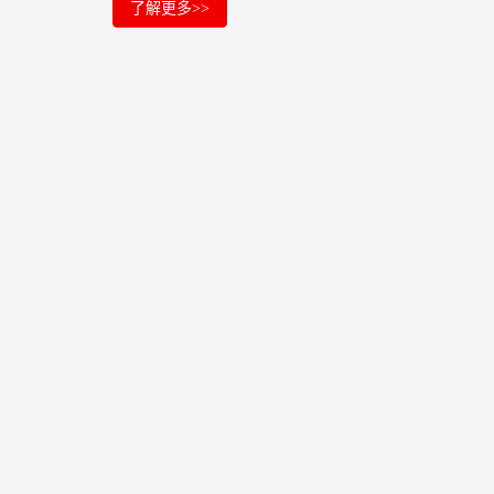
了解更多>>