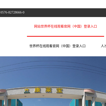
82728666-0
网站世界杯在线观看官网（中国）登录入口
世界杯在线观看官网（中国）登录入口
人