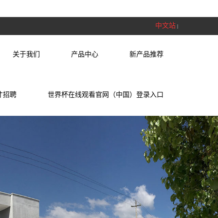
中文站
|
关于我们
产品中心
新产品推荐
才招聘
世界杯在线观看官网（中国）登录入口