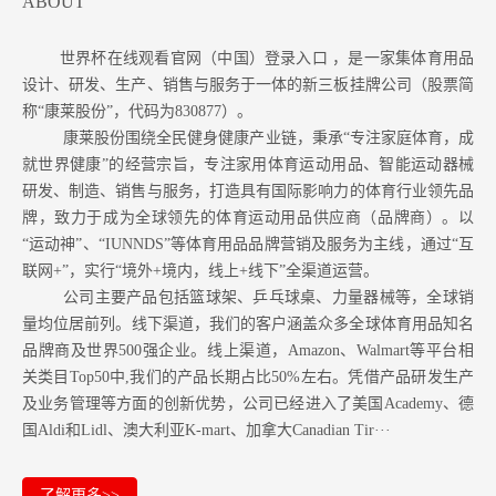
ABOUT
世界杯在线观看官网（中国）登录入口 ，是一家集体育用品
设计、研发、生产、销售与服务于一体的新三板挂牌公司（股票简
称“康莱股份”，代码为830877）。
康莱股份围绕全民健身健康产业链，秉承“专注家庭体育，成
就世界健康”的经营宗旨，专注家用体育运动用品、智能运动器械
研发、制造、销售与服务，打造具有国际影响力的体育行业领先品
牌，致力于成为全球领先的体育运动用品供应商（品牌商）。以
“运动神”、“IUNNDS”等体育用品品牌营销及服务为主线，通过“互
联网+”，实行“境外+境内，线上+线下”全渠道运营。
公司主要产品包括篮球架、乒乓球桌、力量器械等，全球销
量均位居前列。
线下渠道，我们的客户涵盖众多全球体育用品知名
品牌商及世界500强企业。
线上渠道，Amazon
、Walmart等
平台相
关类目Top50中,我们的产品长期占比50%左右。凭借产品研发生产
及业务管理等方面的创新优势，公司已经进入了美国Academy、德
国Aldi和Lidl、澳大利亚K-mart、加拿大Canadian Tir···
了解更多>>