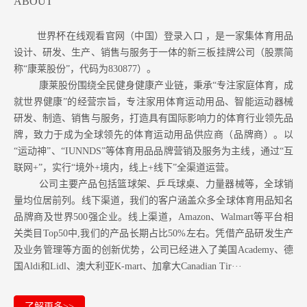
ABOUT
世界杯在线观看官网（中国）登录入口 ，是一家集体育用品
设计、研发、生产、销售与服务于一体的新三板挂牌公司（股票简
称“康莱股份”，代码为830877）。
康莱股份围绕全民健身健康产业链，秉承“专注家庭体育，成
就世界健康”的经营宗旨，专注家用体育运动用品、智能运动器械
研发、制造、销售与服务，打造具有国际影响力的体育行业领先品
牌，致力于成为全球领先的体育运动用品供应商（品牌商）。以
“运动神”、“IUNNDS”等体育用品品牌营销及服务为主线，通过“互
联网+”，实行“境外+境内，线上+线下”全渠道运营。
公司主要产品包括篮球架、乒乓球桌、力量器械等，全球销
量均位居前列。
线下渠道，我们的客户涵盖众多全球体育用品知名
品牌商及世界500强企业。
线上渠道，Amazon
、Walmart等
平台相
关类目Top50中,我们的产品长期占比50%左右。凭借产品研发生产
及业务管理等方面的创新优势，公司已经进入了美国Academy、德
国Aldi和Lidl、澳大利亚K-mart、加拿大Canadian Tir···
了解更多>>