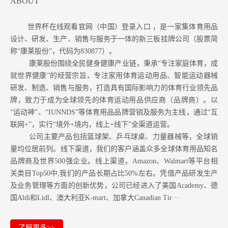
ABOUT
世界杯在线观看官网（中国）登录入口 ，是一家集体育用品
设计、研发、生产、销售与服务于一体的新三板挂牌公司（股票简
称“康莱股份”，代码为830877）。
康莱股份围绕全民健身健康产业链，秉承“专注家庭体育，成
就世界健康”的经营宗旨，专注家用体育运动用品、智能运动器械
研发、制造、销售与服务，打造具有国际影响力的体育行业领先品
牌，致力于成为全球领先的体育运动用品供应商（品牌商）。以
“运动神”、“IUNNDS”等体育用品品牌营销及服务为主线，通过“互
联网+”，实行“境外+境内，线上+线下”全渠道运营。
公司主要产品包括篮球架、乒乓球桌、力量器械等，全球销
量均位居前列。
线下渠道，我们的客户涵盖众多全球体育用品知名
品牌商及世界500强企业。
线上渠道，Amazon
、Walmart等
平台相
关类目Top50中,我们的产品长期占比50%左右。凭借产品研发生产
及业务管理等方面的创新优势，公司已经进入了美国Academy、德
国Aldi和Lidl、澳大利亚K-mart、加拿大Canadian Tir···
了解更多>>